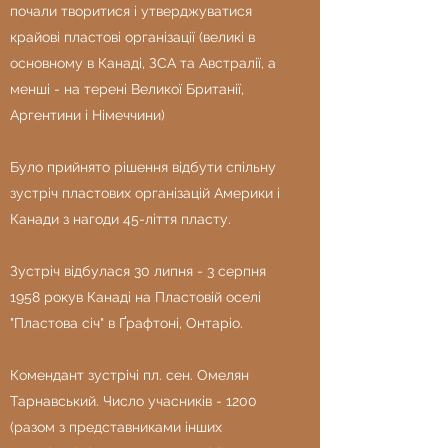
почали творитися і утверджуватися
крайові пластові організації (великі в
основному в Канаді, ЗСА та Австралії, а
менші - на терені Великої Британії,
Аргентини і Німеччини)
Було прийнято рішення відбути спільну
зустріч пластових організацій Америки і
Канади з нагоди 45-ліття пласту.
Зустріч відбулася 30 липня - 3 серпня
1958 рокув Канаді на Пластовій оселі
"Пластова січ" в Ґрафтоні, Онтаріо.
Комендант зустрічі пл. сен. Омелян
Тарнавський. Число учасників - 1200
(разом з представниками інших